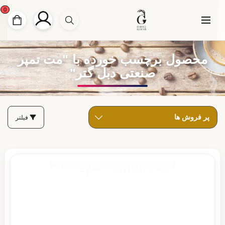
0
محصول برچسب خورده با "مت تمپر
صنعتی دبل گتر"
فیلتر