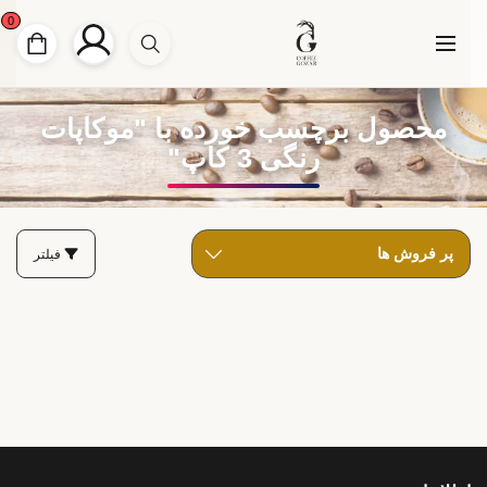
0
محصول برچسب خورده با "موکاپات
رنگی 3 کاپ"
فیلتر