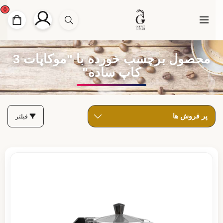
0
محصول برچسب خورده با "موکاپات 3
کاپ ساده"
فیلتر