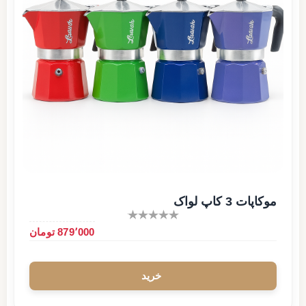
موکاپات 3 کاپ لواک
879٬000 تومان