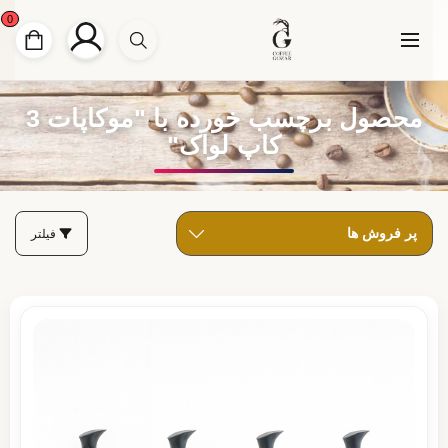
0
محصول برچسب خورده با "موکاپات 3
کاپ لواک"
فیلتر