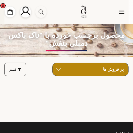
0
محصول برچسب خورده با "ناک باکس
دمبلی بنفش"
فیلتر