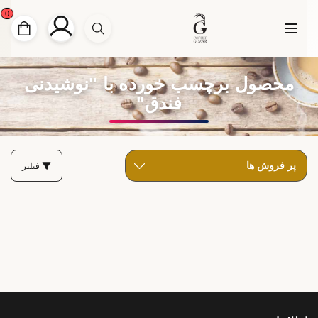
0
محصول برچسب خورده با "نوشیدنی
فندق"
فیلتر