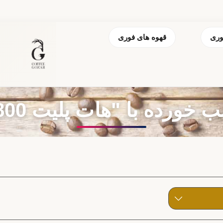
وری
قهوه های فوری
 با "هات پلیت 1800 وات بزرگ"