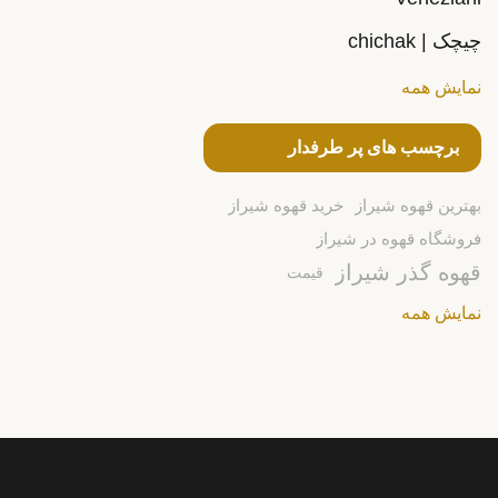
چیچک | chichak
نمایش همه
برچسب های پر طرفدار
بهترین قهوه شیراز
خرید قهوه شیراز
فروشگاه قهوه در شیراز
قهوه گذر شیراز
قیمت
نمایش همه