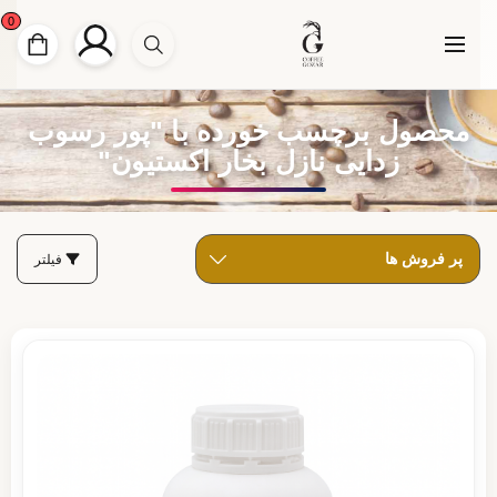
0
محصول برچسب خورده با "پور رسوب
زدایی نازل بخار اکستیون"
فیلتر