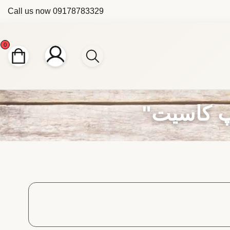
Call us now
09178783329
0
پ کاسیت"