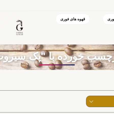
وری
قهوه های فوری
سب خورده با "پک سیرو