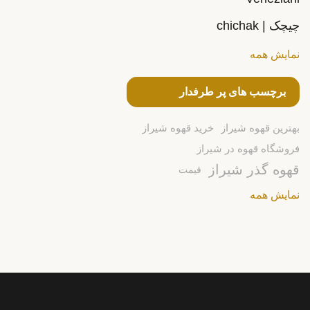
چیچک | chichak
نمایش همه
برچسب های پر طرفدار
بهترین قهوه شیراز
خرید قهوه شیراز
فروشگاه قهوه در شیراز
قهوه گذر شیراز
قیمت
نمایش همه