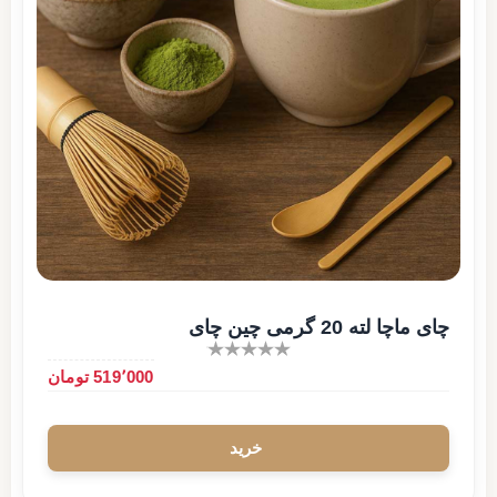
چای ماچا لته 20 گرمی چین چای
519٬000 تومان