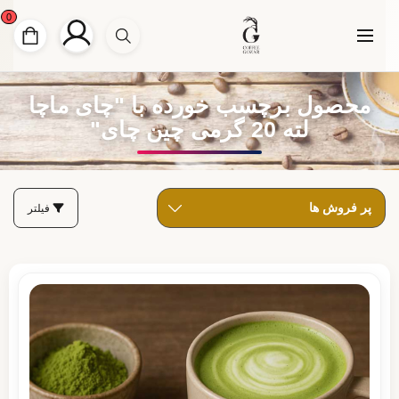
0
محصول برچسب خورده با "چای ماچا
لته 20 گرمی چین چای"
فیلتر