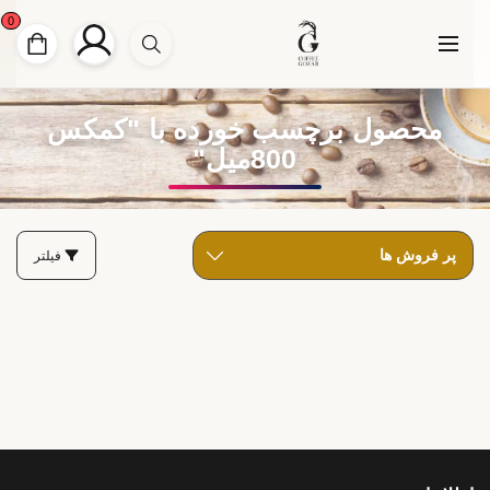
0
محصول برچسب خورده با "کمکس
800میل"
فیلتر