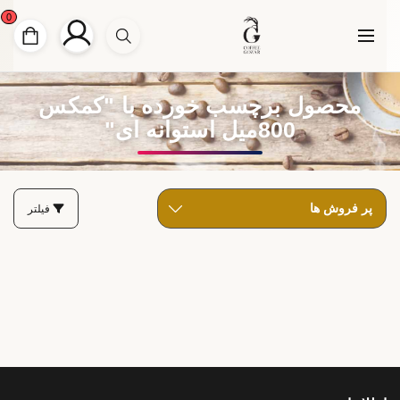
0
محصول برچسب خورده با "کمکس
800میل استوانه ای"
فیلتر