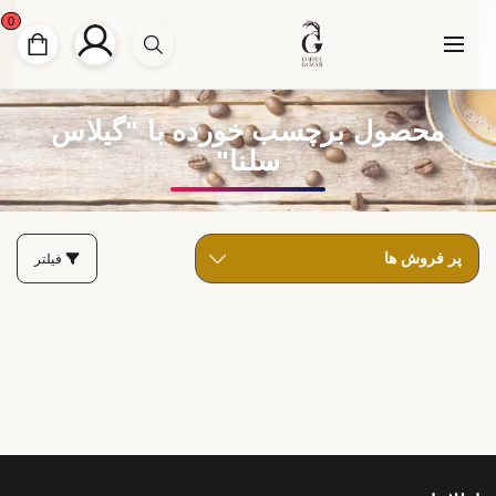
0
محصول برچسب خورده با "گیلاس
سلنا"
فیلتر