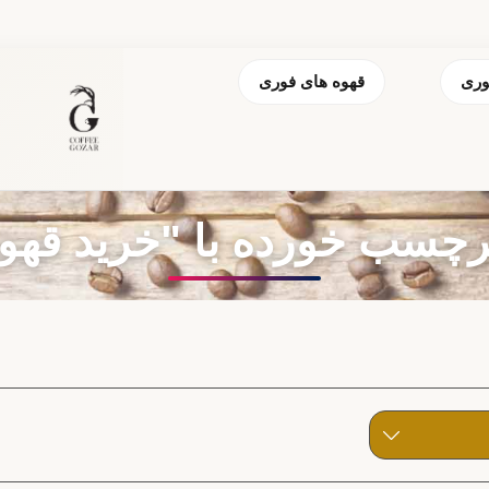
وری
قهوه های فوری
سب خورده با "خرید قهوه