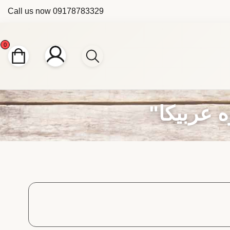
Call us now
09178783329
0
 عربیکا"