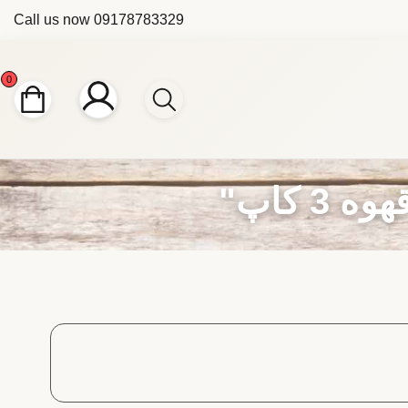
Call us now
09178783329
0
 کاپ"