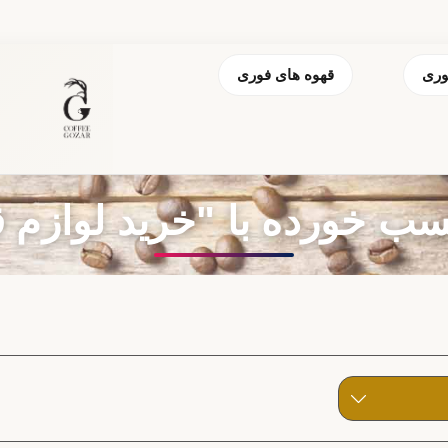
وری
قهوه های فوری
ورده با "خرید لوازم قهوه 3