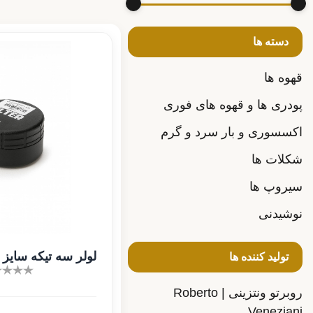
دسته ها
قهوه ها
پودری ها و قهوه های فوری
اکسسوری و بار سرد و گرم
شکلات ها
سیروپ ها
نوشیدنی
لولر سه تیکه سایز 58
تولید کننده ها
روبرتو ونتزینی | Roberto
Veneziani