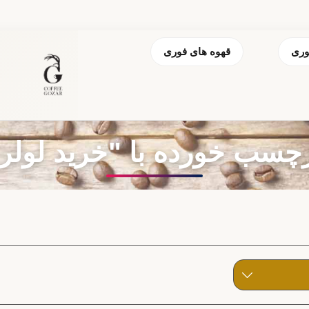
وری
قهوه های فوری
ب خورده با "خرید لولر سای