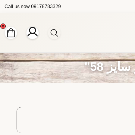
Call us now
09178783329
0
ز 58"