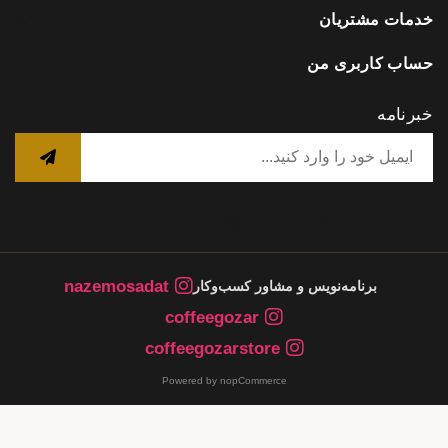
خدمات مشتریان
حساب کاربری من
خبرنامه
nazemosadat
برنامه‌نویس و مشاور کسب‌وکار
coffeegozar
coffeegozarstore
Powered by nopCommerce