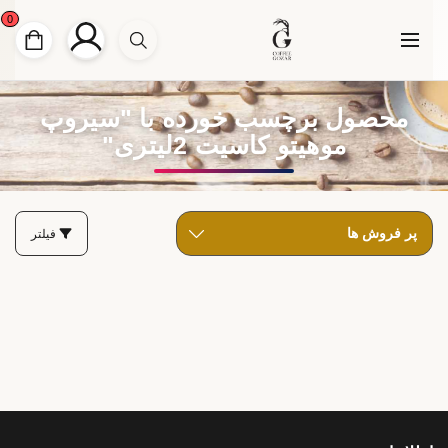
0
محصول برچسب خورده با "سیروپ
موهیتو کاسیت 2لیتری"
فیلتر