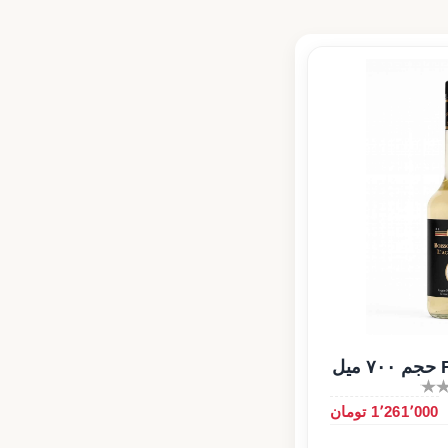
1٬261٬000 تومان