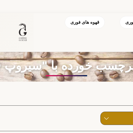
وری
قهوه های فوری
ب خورده با "سیروپ FO تکیلا"