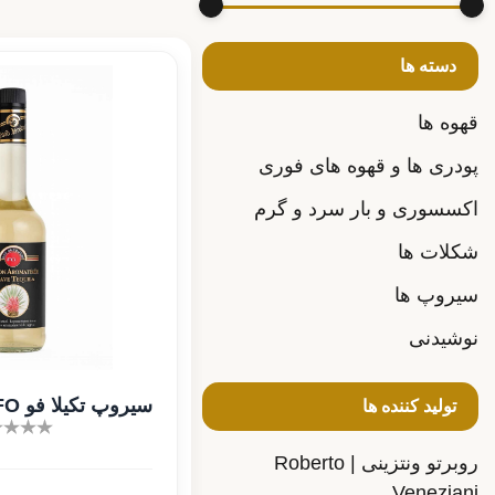
دسته ها
قهوه ها
پودری ها و قهوه های فوری
اکسسوری و بار سرد و گرم
شکلات ها
سیروپ ها
نوشیدنی
سیروپ تکیلا فو FO حجم ۷۰۰ میل
تولید کننده ها
روبرتو ونتزینی | Roberto
Veneziani