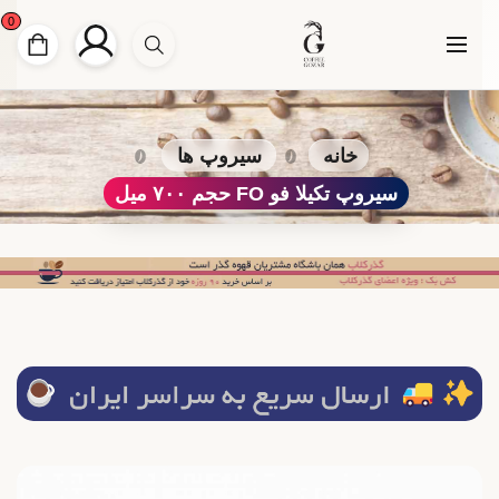
0
خانه
سیروپ ها
سیروپ تکیلا فو FO حجم ۷۰۰ میل