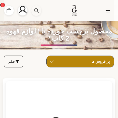
0
محصول برچسب خورده با "لوازم قهوه
2 کاپ"
فیلتر