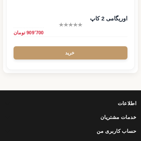
اوریگامی 2 کاپ
909٬700 تومان
اطلاعات
خدمات مشتریان
حساب کاربری من