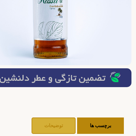
برچسب ها
توضیحات