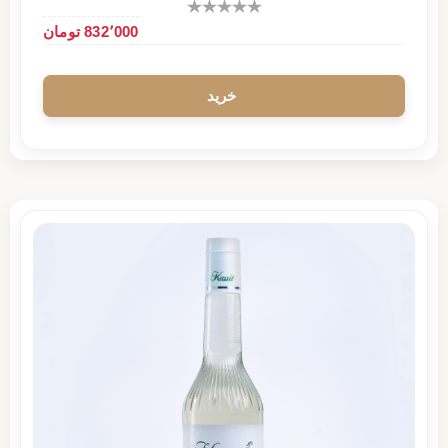
832٬000 تومان