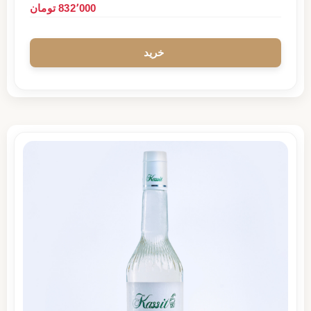
832٬000 تومان