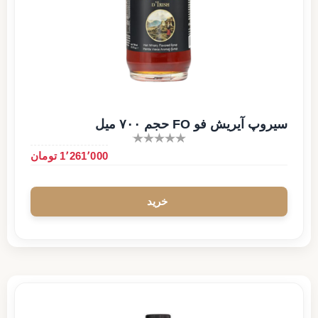
سیروپ آیریش فو FO حجم ۷۰۰ میل
1٬261٬000 تومان