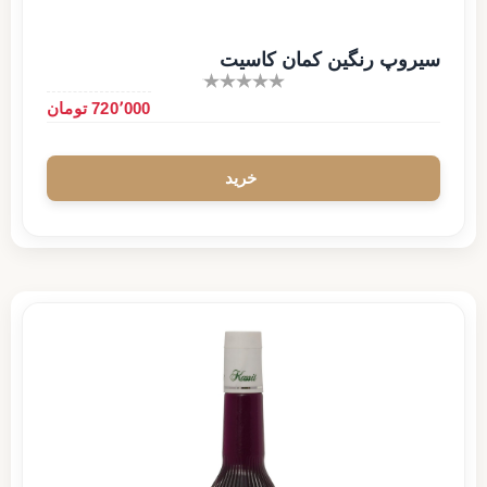
سیروپ رنگین کمان کاسیت
720٬000 تومان