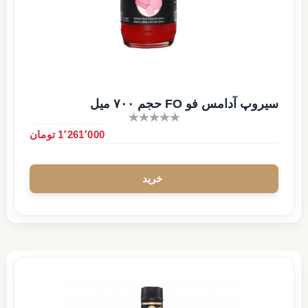
سیروپ آدامس فو FO حجم ۷۰۰ میل
1٬261٬000 تومان