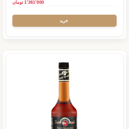
1٬261٬000 تومان