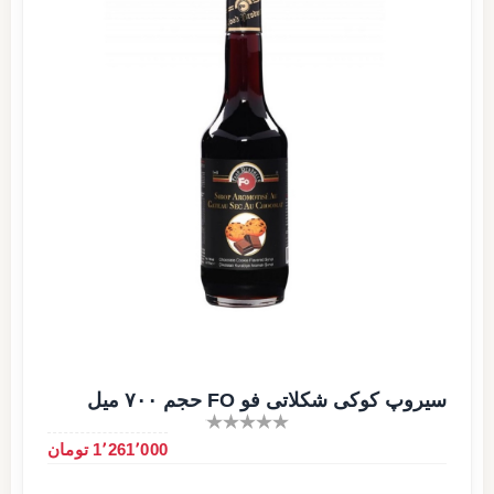
سیروپ کوکی شکلاتی فو FO حجم ۷۰۰ میل
1٬261٬000 تومان