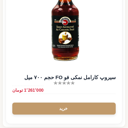
سیروپ کارامل نمکی فو FO حجم ۷۰۰ میل
1٬261٬000 تومان