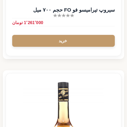
سیروپ تیرامیسو فو FO حجم ۷۰۰ میل
1٬261٬000 تومان