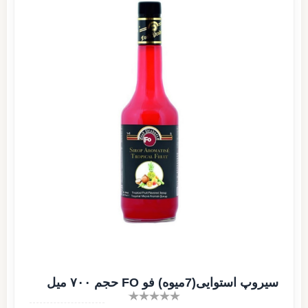
سیروپ استوایی(7میوه) فو FO حجم ۷۰۰ میل