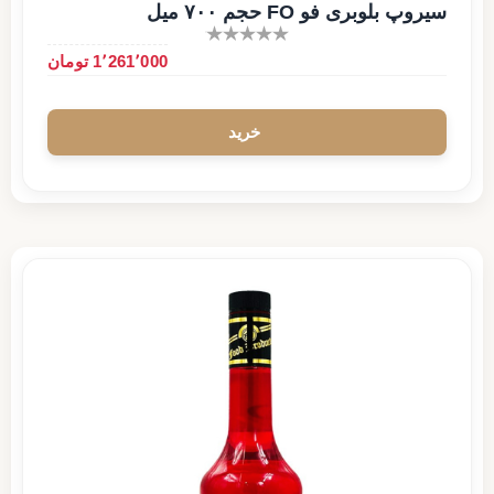
سیروپ بلوبری فو FO حجم ۷۰۰ میل
1٬261٬000 تومان