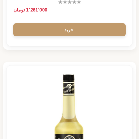
1٬261٬000 تومان