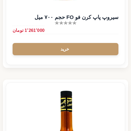
سیروپ پاپ کرن فو FO حجم ۷۰۰ میل
1٬261٬000 تومان