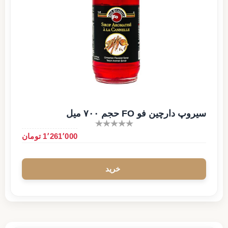
سیروپ دارچین فو FO حجم ۷۰۰ میل
1٬261٬000 تومان