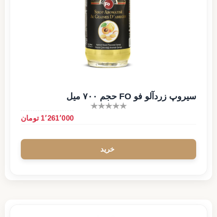
سیروپ زردآلو فو FO حجم ۷۰۰ میل
1٬261٬000 تومان