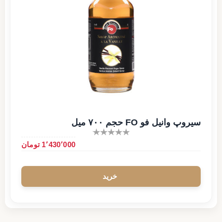
سیروپ وانیل فو FO حجم ۷۰۰ میل
1٬430٬000 تومان