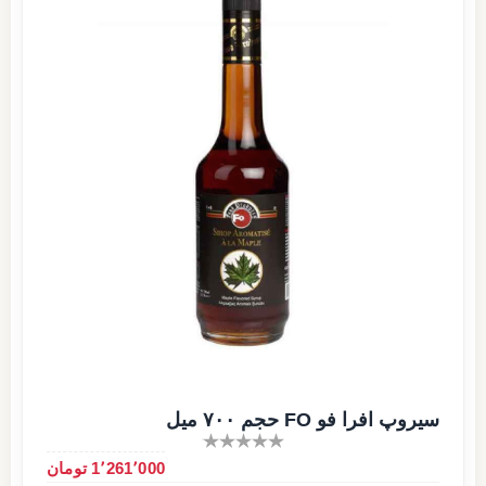
سیروپ افرا فو FO حجم ۷۰۰ میل
1٬261٬000 تومان