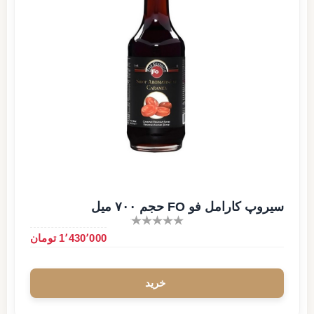
سیروپ کارامل فو FO حجم ۷۰۰ میل
1٬430٬000 تومان