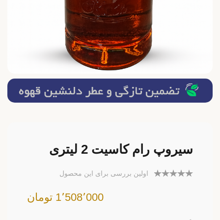
سیروپ رام کاسیت 2 لیتری
اولین بررسی برای این محصول
1٬508٬000 تومان