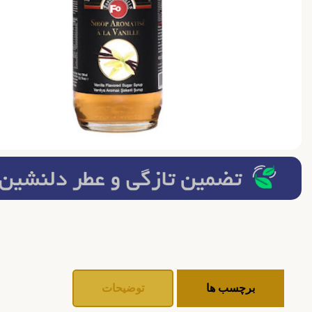
برچسب ها
توضیحات