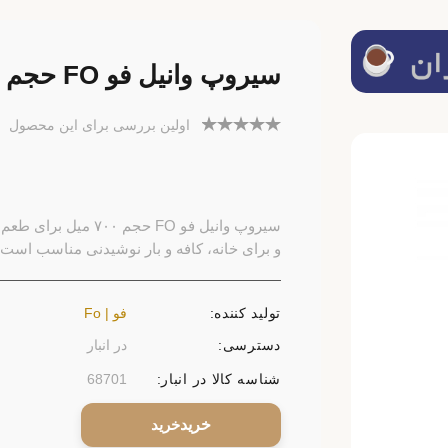
سیروپ وانیل فو FO حجم ۷۰۰ میل
اولین بررسی برای این محصول
سیروپ وانیل فو FO حج
و برای خانه، کافه و بار نوشیدنی مناسب است.
تولید کننده:
فو | Fo
دسترسی:
در انبار
شناسه کالا در انبار:
68701
خرید