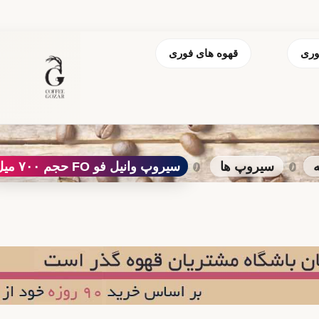
وری
قهوه های فوری
ه
سیروپ ها
سیروپ وانیل فو FO حجم ۷۰۰ میل