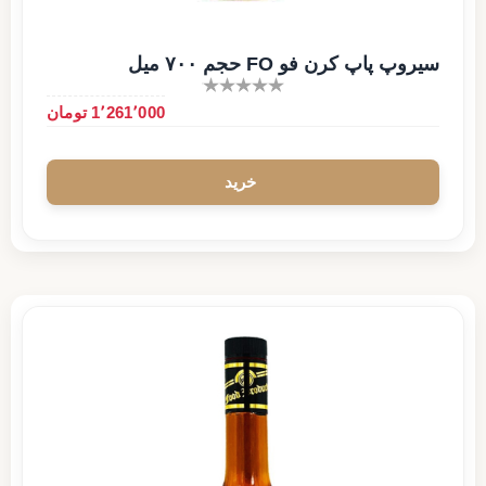
سیروپ پاپ کرن فو FO حجم ۷۰۰ میل
1٬261٬000 تومان