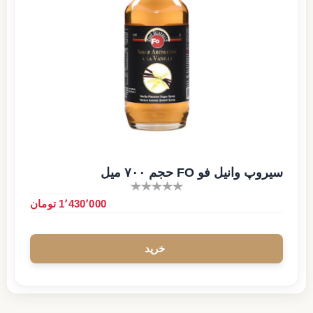
سیروپ وانیل فو FO حجم ۷۰۰ میل
1٬430٬000 تومان