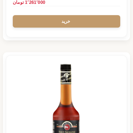
1٬261٬000 تومان