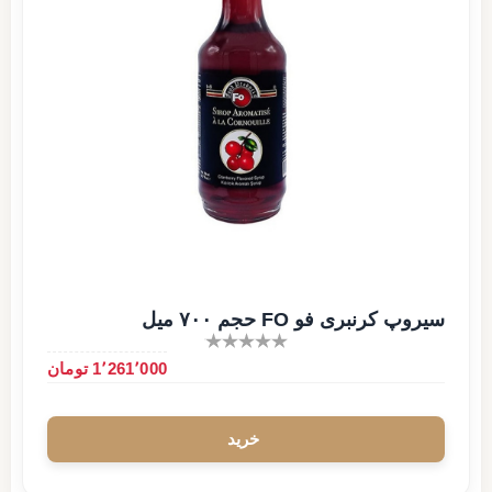
سیروپ کرنبری فو FO حجم ۷۰۰ میل
1٬261٬000 تومان