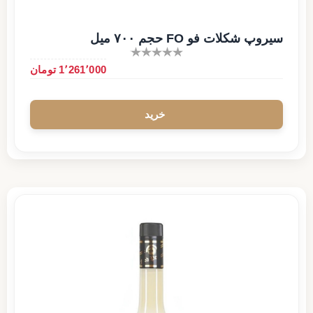
سیروپ شکلات فو FO حجم ۷۰۰ میل
1٬261٬000 تومان