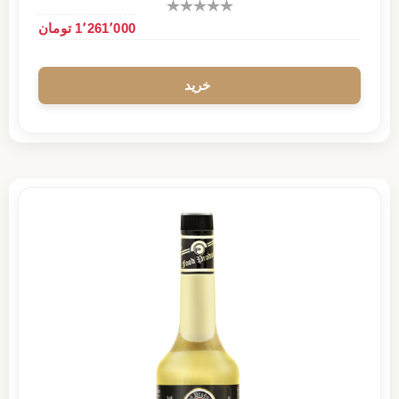
1٬261٬000 تومان