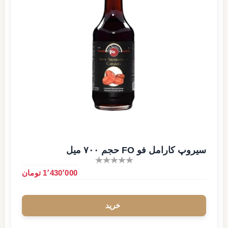
سیروپ کارامل فو FO حجم ۷۰۰ میل
1٬430٬000 تومان