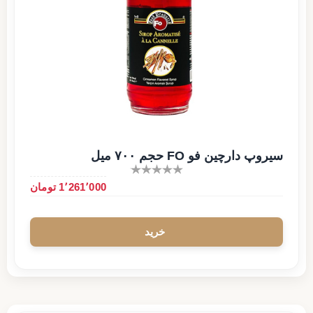
سیروپ دارچین فو FO حجم ۷۰۰ میل
1٬261٬000 تومان