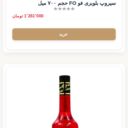
سیروپ بلوبری فو FO حجم ۷۰۰ میل
1٬261٬000 تومان