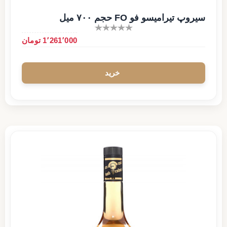
سیروپ تیرامیسو فو FO حجم ۷۰۰ میل
1٬261٬000 تومان