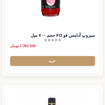
سیروپ آدامس فو FO حجم ۷۰۰ میل
1٬261٬000 تومان