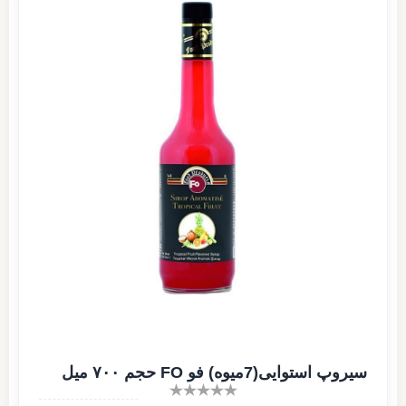
سیروپ استوایی(7میوه) فو FO حجم ۷۰۰ میل