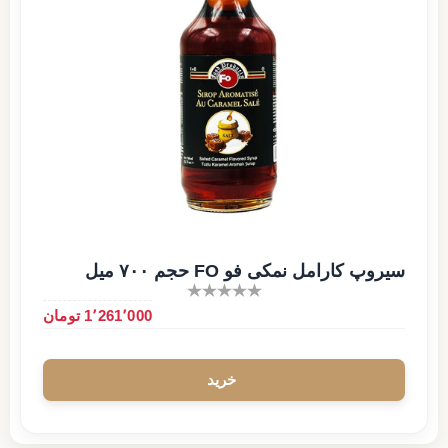
سیروپ کارامل نمکی فو FO حجم ۷۰۰ میل
1٬261٬000 تومان