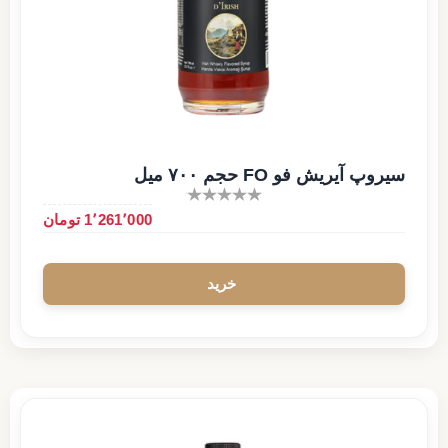
سیروپ آیریش فو FO حجم ۷۰۰ میل
1٬261٬000 تومان