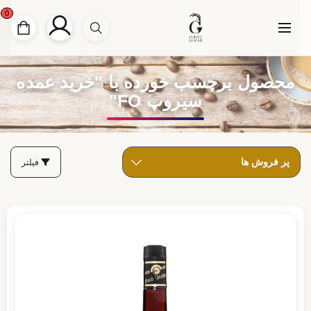
0
محصول برچسب خورده با "خرید عمده
سیروپ FO"
فیلتر