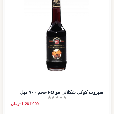
سیروپ کوکی شکلاتی فو FO حجم ۷۰۰ میل
1٬261٬000 تومان