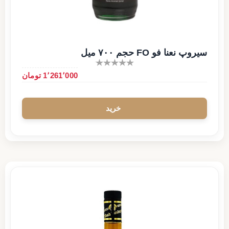
سیروپ نعنا فو FO حجم ۷۰۰ میل
1٬261٬000 تومان