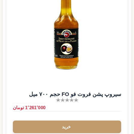
سیروپ پشن فروت فو FO حجم ۷۰۰ میل
1٬261٬000 تومان