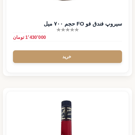
سیروپ فندق فو FO حجم ۷۰۰ میل
1٬430٬000 تومان