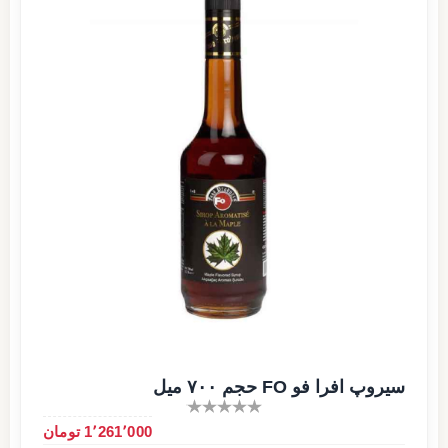
سیروپ افرا فو FO حجم ۷۰۰ میل
1٬261٬000 تومان