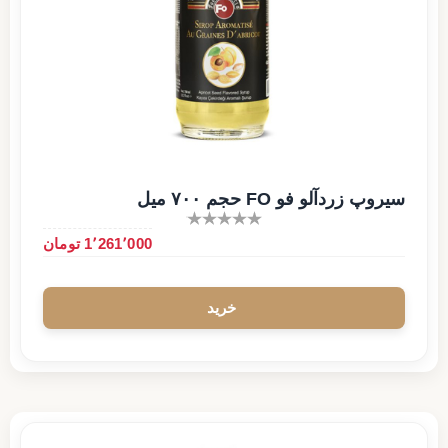
سیروپ زردآلو فو FO حجم ۷۰۰ میل
1٬261٬000 تومان