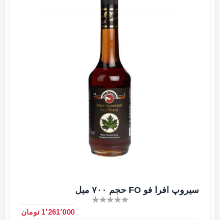
سیروپ افرا فو FO حجم ۷۰۰ میل
1٬261٬000 تومان