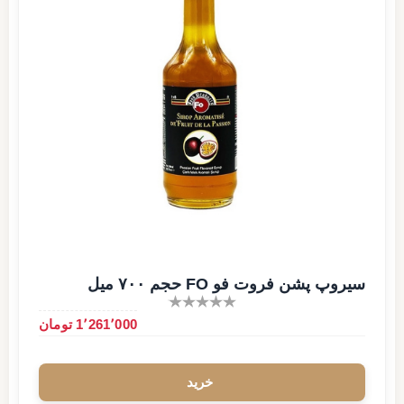
سیروپ پشن فروت فو FO حجم ۷۰۰ میل
1٬261٬000 تومان