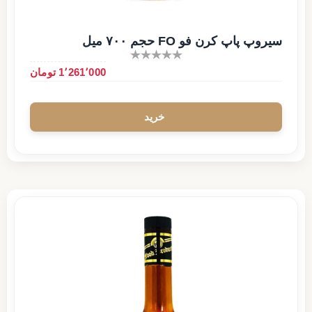
سیروپ پاپ کرن فو FO حجم ۷۰۰ میل
1٬261٬000 تومان