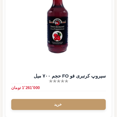
سیروپ کرنبری فو FO حجم ۷۰۰ میل
1٬261٬000 تومان