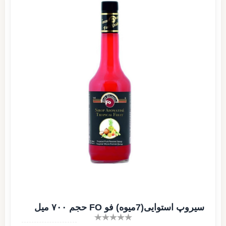
سیروپ استوایی(7میوه) فو FO حجم ۷۰۰ میل