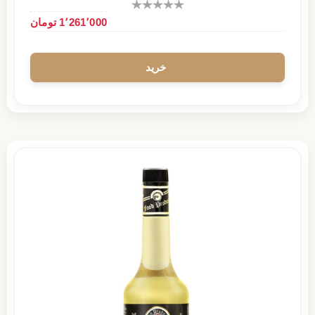
1٬261٬000 تومان