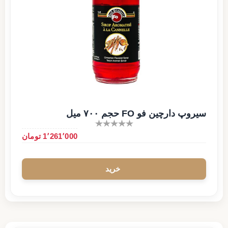
سیروپ دارچین فو FO حجم ۷۰۰ میل
1٬261٬000 تومان