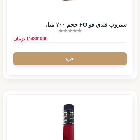
سیروپ فندق فو FO حجم ۷۰۰ میل
1٬430٬000 تومان