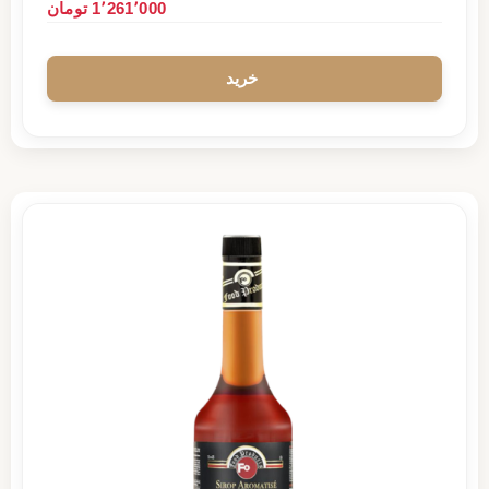
1٬261٬000 تومان