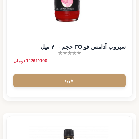
سیروپ آدامس فو FO حجم ۷۰۰ میل
1٬261٬000 تومان