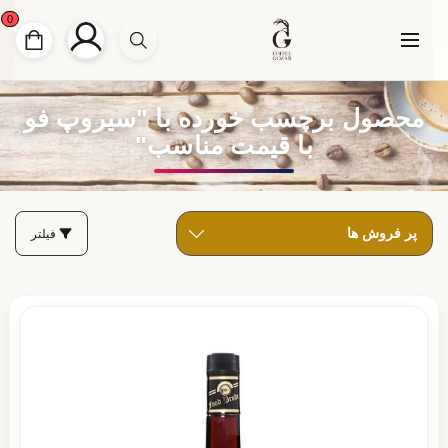
0
محصول برچسب خورده با "سیروپ فو
با قیمت مناسب"
فیلتر