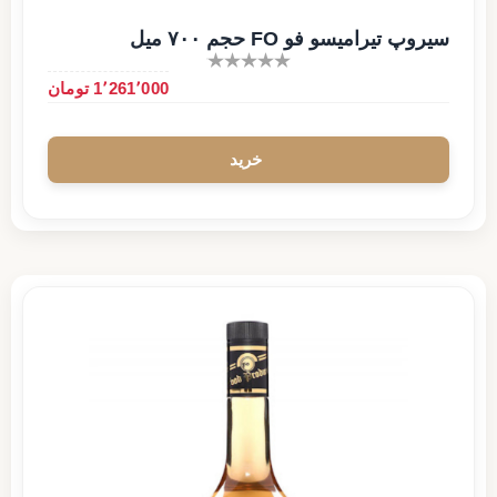
سیروپ تیرامیسو فو FO حجم ۷۰۰ میل
1٬261٬000 تومان