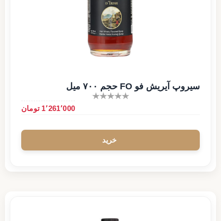
سیروپ آیریش فو FO حجم ۷۰۰ میل
1٬261٬000 تومان