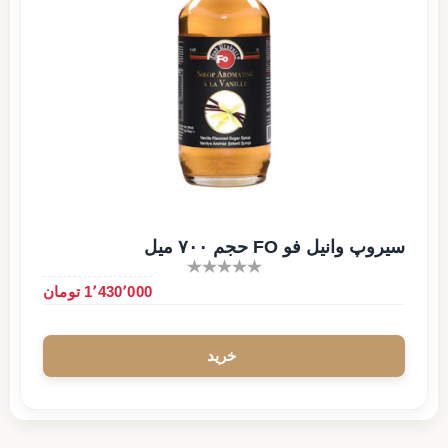
سیروپ وانیل فو FO حجم ۷۰۰ میل
1٬430٬000 تومان