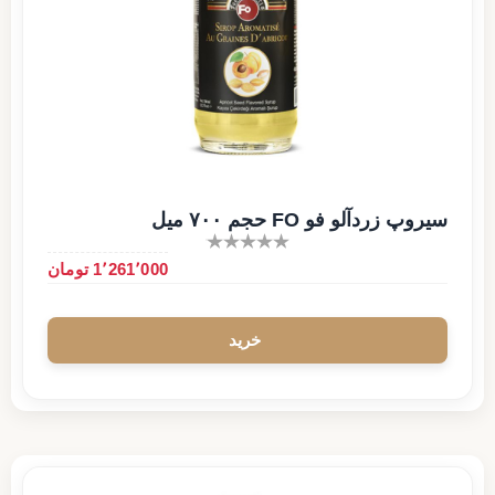
سیروپ زردآلو فو FO حجم ۷۰۰ میل
1٬261٬000 تومان