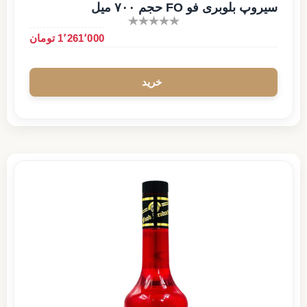
سیروپ بلوبری فو FO حجم ۷۰۰ میل
1٬261٬000 تومان