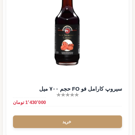
سیروپ کارامل فو FO حجم ۷۰۰ میل
1٬430٬000 تومان