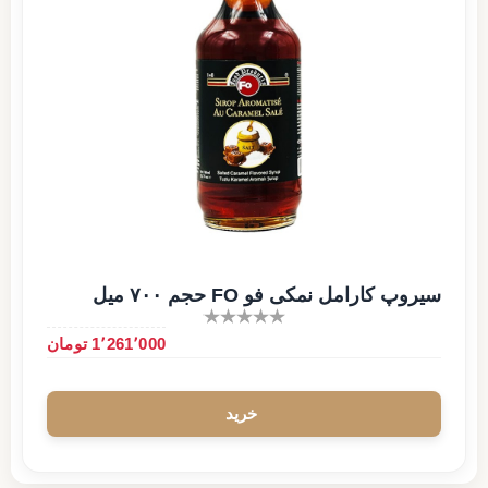
سیروپ کارامل نمکی فو FO حجم ۷۰۰ میل
1٬261٬000 تومان