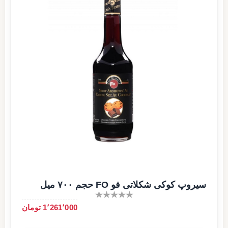
سیروپ کوکی شکلاتی فو FO حجم ۷۰۰ میل
1٬261٬000 تومان