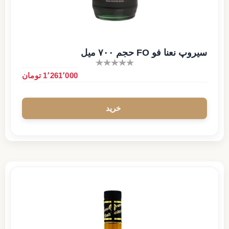
سیروپ نعنا فو FO حجم ۷۰۰ میل
1٬261٬000 تومان