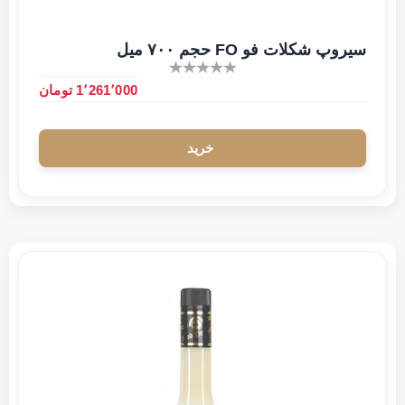
سیروپ شکلات فو FO حجم ۷۰۰ میل
1٬261٬000 تومان