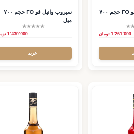
سیروپ تیرامیسو فو FO حجم ۷۰۰
سیروپ وانیل فو FO حجم ۷۰۰
میل
1٬261٬000 تومان
1٬430٬000 تومان