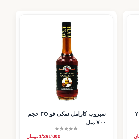
و FO حجم ۷۰۰
سیروپ کارامل نمکی فو FO حجم
۷۰۰ میل
1٬261٬000 تومان