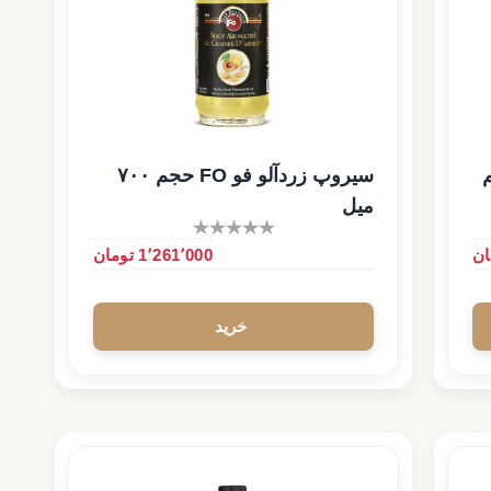
F حجم
سیروپ زردآلو فو FO حجم ۷۰۰
میل
1٬261٬000 تومان