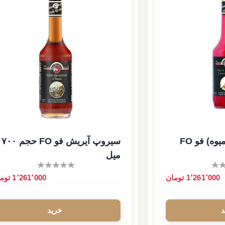
سیروپ استوایی(7میوه) فو FO
سیروپ آیریش فو FO حجم ۷۰۰
میل
1٬261٬000 تومان
1٬261٬000 تومان