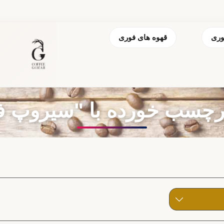
وری
قهوه های فوری
چسب خورده با "سیروپ فو