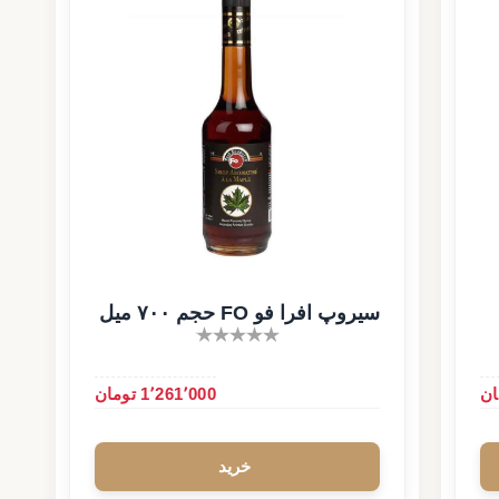
سیروپ افرا فو FO حجم ۷۰۰ میل
1٬261٬000 تومان