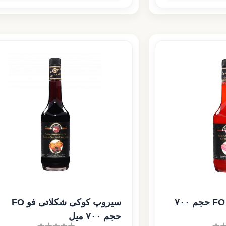
سیروپ آدامس فو FO حجم ۷۰۰
سیروپ کوکی شکلاتی فو FO
حجم ۷۰۰ میل