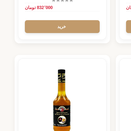
832٬000 تومان