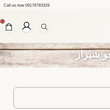
Call us now
09178783329
0
 شیراز"