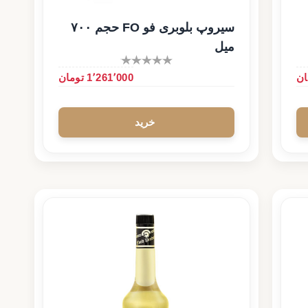
سیروپ بلوبری فو FO حجم ۷۰۰
میل
1٬261٬000 تومان