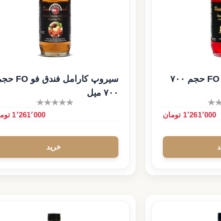
سیروپ دارچین فو FO حجم ۷۰۰
سیروپ کارامل فندق فو O
۷۰۰ میل
1٬261٬000 تومان
1٬261٬000 تومان