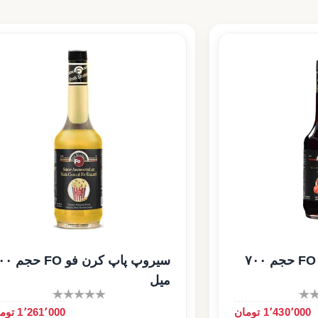
سیروپ کارامل فو FO حجم ۷۰۰
سیروپ پاپ کرن ف
میل
1٬430٬000 تومان
1٬261٬000 تومان