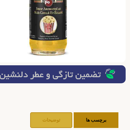
برچسب ها
توضیحات