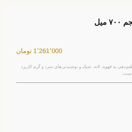
1٬261٬000 تومان
 FO حجم ۷۰۰ میل برای طعم‌دهی به قهوه، لاته، شیک و نوشیدنی‌های سرد و گرم کاربرد
است.