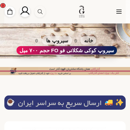
0
خانه
سیروپ ها
سیروپ کوکی شکلاتی فو FO حجم ۷۰۰ میل