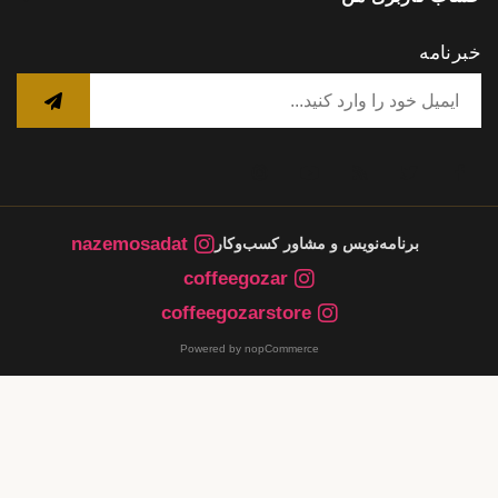
خبرنامه
nazemosadat
برنامه‌نویس و مشاور کسب‌وکار
coffeegozar
coffeegozarstore
Powered by nopCommerce