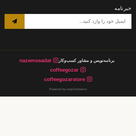
خبرنامه
nazemosadat
برنامه‌نویس و مشاور کسب‌وکار
coffeegozar
coffeegozarstore
Powered by nopCommerce